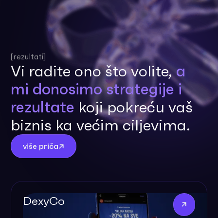
[rezultati]
Vi radite ono što volite,
a
mi donosimo strategije i
rezultate
koji pokreću vaš
biznis ka većim ciljevima.
više priča
DexyCo