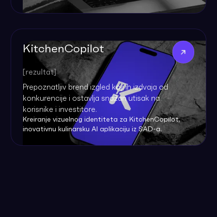
KitchenCopilot
[rezultat]
Prepoznatljiv brend izgled koji ih izdvaja od
konkurencije i ostavlja snažan utisak na
korisnike i investitore.
Kreiranje vizuelnog identiteta za KitchenCopilot,
inovativnu kulinarsku AI aplikaciju iz SAD-a.