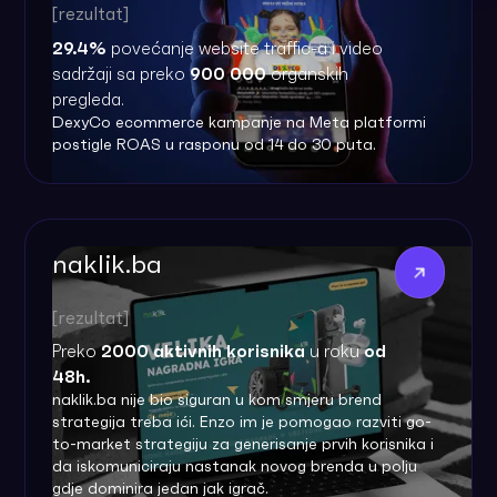
[rezultat]
29.4%
povećanje website traffic-a i video
sadržaji sa preko
900 000
organskih
pregleda.
DexyCo ecommerce kampanje na Meta platformi
postigle ROAS u rasponu od 14 do 30 puta.
naklik.ba
[rezultat]
Preko
2000 aktivnih korisnika
u roku
od
48h.
naklik.ba nije bio siguran u kom smjeru brend
strategija treba ići. Enzo im je pomogao razviti go-
to-market strategiju za generisanje prvih korisnika i
da iskomuniciraju nastanak novog brenda u polju
gdje dominira jedan jak igrač.