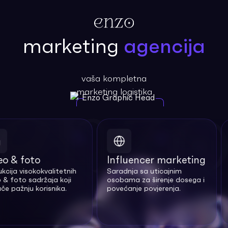
marketing
agencija
vaša kompletna
marketing logistika
 & foto
Influencer marketing
ija visokokvalitetnih
Saradnja sa uticajnim
I
 foto sadržaja koji
osobama za širenje dosega i
p
e pažnju korisnika.
povećanje povjerenja.
t