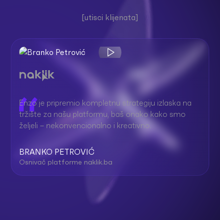
[utisci klijenata]
Enzo je pripremio kompletnu strategiju izlaska na
tržište za našu platformu, baš onako kako smo
željeli – nekonvencionalno i kreativno.
BRANKO PETROVIĆ
Osnivač platforme naklik.ba