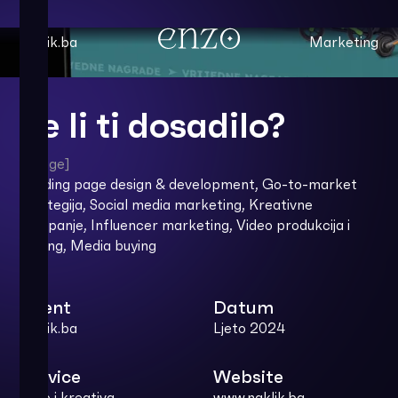
naklik.ba
Marketing
Je li ti dosadilo?
[usluge]
Landing page design & development, Go-to-market
strategija, Social media marketing, Kreativne
kampanje, Influencer marketing, Video produkcija i
editing, Media buying
Client
Datum
naklik.ba
Ljeto 2024
Service
Website
Web i kreativa,
www.naklik.ba